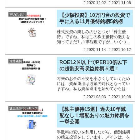
2020.12.02
2021.11.06
資をしたくなるときもありますが、少し
保有するだけでもメリットありますね。
株価を気にしなければ（
10万円以下
【少額投資】10万円台の投資で
手に入る11月優待銘柄5銘柄
株式投資の楽しみのひとつが「株主優
待」ですね。私はこの株主優待の魅力を
知ってまだ1，2年程度ですが、いくつか
優待をもらうようになって、家計の足し
2020.11.14
2021.10.12
にもなって大助かりです。さて、11月権
利日の優待銘柄のなかで、気になる銘柄
をピックアップしてみま
厳選銘柄
ROE12％以上でPER10倍以下
の超割安高収益銘柄５選！
将来のお金の不安を小さくしていくため
には、資産運用は必須の時代となってい
ますね。私も資産運用を始めてからは、
よりお金のことを学ぶようになり、株式
2021.08.03
2021.10.06
投資を通じて知識も増えている点でメリ
ットが大きいと感じます。私はインデッ
クス投資への積立投資をし
株主優待ランキング
【株主優待15選】過去10年減
配なし！増配ありの魅力銘柄を
一挙公開
手数料の安いを利用しながら、個別銘柄
の積立投資をしています。メインは、を