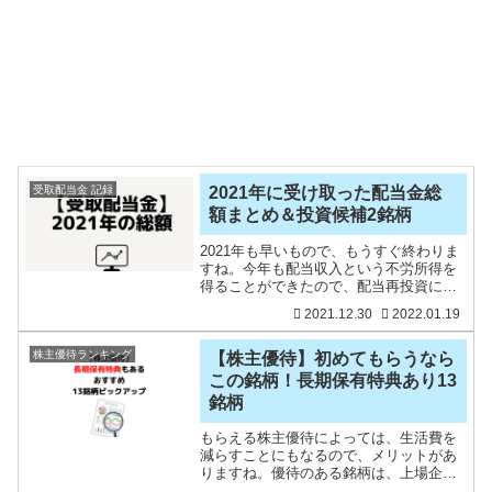
受取配当金 記録
2021年に受け取った配当金総
額まとめ＆投資候補2銘柄
2021年も早いもので、もうすぐ終わりま
すね。今年も配当収入という不労所得を
得ることができたので、配当再投資によ
る投資資金を作ることができました。我
2021.12.30
2022.01.19
が家は教育費の増大を迎える際に、不労
所得を増やしておくことで選択肢を作る
ということを目標にコ
株主優待ランキング
【株主優待】初めてもらうなら
この銘柄！長期保有特典あり13
銘柄
もらえる株主優待によっては、生活費を
減らすことにもなるので、メリットがあ
りますね。優待のある銘柄は、上場企業
の約4割だそうです。思わず優待狙いの投