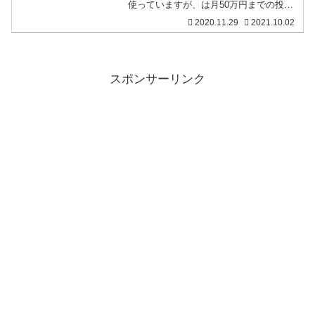
使っていますが、は月50万円までの投資
であれば手数料が220円と格安、かつ、T
2020.11.29
2021.10.02
ポイントが200ポイントもらえるので実質
手数料負担はほぼゼロ。投資をするのが
好きなので、少
スポンサーリンク