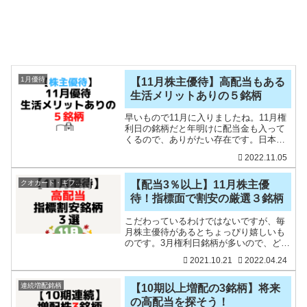
1月優待
【11月株主優待】高配当もある
生活メリットありの５銘柄
早いもので11月に入りましたね。11月権
利日の銘柄だと年明けに配当金も入って
くるので、ありがたい存在です。日本株
メインだとどうしても3月権利日の銘柄が
2022.11.05
多くなりますからね。さて、11月決算企
業の株主優待銘柄でもお勧めの銘柄を探
してみました。ち
クオカード・ギフトカード
【配当3％以上】11月株主優
待！指標面で割安の厳選３銘柄
こだわっているわけではないですが、毎
月株主優待があるとちょっぴり嬉しいも
のです。3月権利日銘柄が多いので、どう
しても3月権利日の銘柄に集中してしまい
2021.10.21
2022.04.24
ますが、11月権利日の株主優待銘柄も魅
力的なものがありますね。優待がきっか
けでも、結果的に含
連続増配銘柄
【10期以上増配の3銘柄】将来
の高配当を探そう！