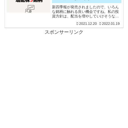
新四季報が発売されましたので、いろん
な銘柄に触れる良い機会ですね。私の投
資方針は、配当を増やしていけそうな業
績の良い銘柄に投資をするというシンプ
2021.12.20
2022.01.19
ルなものです。配当が毎年のように増え
ていくと、安定した収入源として育つの
スポンサーリンク
で、精神的な安定感も違い