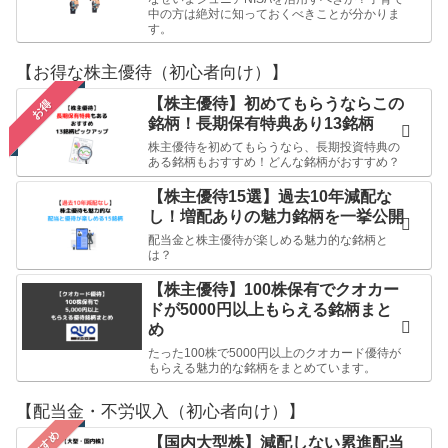
中の方は絶対に知っておくべきことが分かりま
す。
【お得な株主優待（初心者向け）】
【株主優待】初めてもらうならこの
お得
銘柄！長期保有特典あり13銘柄
株主優待を初めてもらうなら、長期投資特典の
ある銘柄もおすすめ！どんな銘柄がおすすめ？
【株主優待15選】過去10年減配な
し！増配ありの魅力銘柄を一挙公開
配当金と株主優待が楽しめる魅力的な銘柄と
は？
【株主優待】100株保有でクオカー
ドが5000円以上もらえる銘柄まと
め
たった100株で5000円以上のクオカード優待が
もらえる魅力的な銘柄をまとめています。
【配当金・不労収入（初心者向け）】
【国内大型株】減配しない累進配当