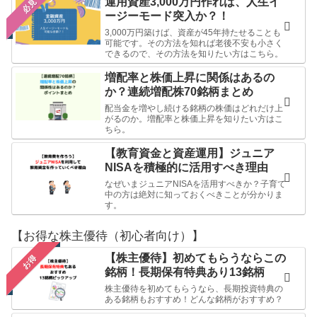
運用資産3,000万円作れば、人生イ
必見
ージーモード突入か？！
3,000万円築けば、資産が45年持たせることも
可能です。その方法を知れば老後不安も小さく
できるので、その方法を知りたい方はこちら。
増配率と株価上昇に関係はあるの
か？連続増配株70銘柄まとめ
配当金を増やし続ける銘柄の株価はどれだけ上
がるのか。増配率と株価上昇を知りたい方はこ
ちら。
【教育資金と資産運用】ジュニア
NISAを積極的に活用すべき理由
なぜいまジュニアNISAを活用すべきか？子育て
中の方は絶対に知っておくべきことが分かりま
す。
【お得な株主優待（初心者向け）】
【株主優待】初めてもらうならこの
お得
銘柄！長期保有特典あり13銘柄
株主優待を初めてもらうなら、長期投資特典の
ある銘柄もおすすめ！どんな銘柄がおすすめ？