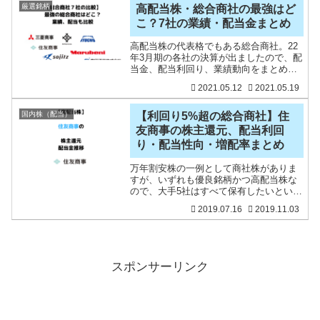
手総合商社は7社は以下の
厳選銘柄
高配当株・総合商社の最強はど
こ？7社の業績・配当金まとめ
高配当株の代表格でもある総合商社。22
年3月期の各社の決算が出ましたので、配
当金、配当利回り、業績動向をまとめて
みました。総合商社は万年割安株と言わ
2021.05.12
2021.05.19
れながらも、あのバフェットが大量保有
したこともあって、株価も堅調ですね。
配当利回りも高いので
国内株（配当）
【利回り5%超の総合商社】住
友商事の株主還元、配当利回
り・配当性向・増配率まとめ
万年割安株の一例として商社株がありま
すが、いずれも優良銘柄かつ高配当株な
ので、大手5社はすべて保有したいという
思いです。その一角である住友商事は、
2019.07.16
2019.11.03
非資源分野の利益ウェートが高いのが特
徴ですね。安定した高配当株を保有する
ことで、配当金収入を増
スポンサーリンク