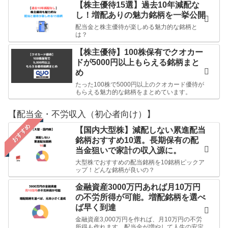
【株主優待15選】過去10年減配な
し！増配ありの魅力銘柄を一挙公開
配当金と株主優待が楽しめる魅力的な銘柄と
は？
【株主優待】100株保有でクオカー
ドが5000円以上もらえる銘柄まと
め
たった100株で5000円以上のクオカード優待が
もらえる魅力的な銘柄をまとめています。
【配当金・不労収入（初心者向け）】
おすすめ
【国内大型株】減配しない累進配当
銘柄おすすめ10選。長期保有の配
当金狙いで家計の収入源に。
大型株でおすすめの配当銘柄を10銘柄ピックア
ップ！どんな銘柄が良いの？
金融資産3000万円あれば月10万円
の不労所得が可能。増配銘柄を選べ
ば早く到達
金融資産3,000万円を作れば、月10万円の不労
所得も作れます。配当金が増やして人生の安定