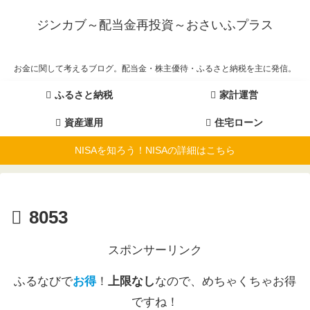
ジンカブ～配当金再投資～おさいふプラス
お金に関して考えるブログ。配当金・株主優待・ふるさと納税を主に発信。
ふるさと納税
家計運営
資産運用
住宅ローン
NISAを知ろう！NISAの詳細はこちら
8053
スポンサーリンク
ふるなびで
お得
！
上限なし
なので、めちゃくちゃお得
ですね！