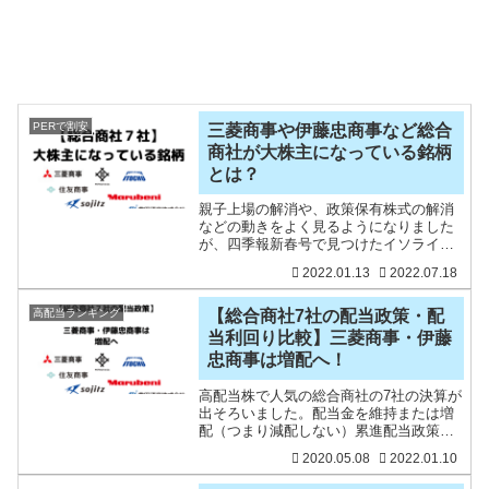
PERで割安
三菱商事や伊藤忠商事など総合
商社が大株主になっている銘柄
とは？
親子上場の解消や、政策保有株式の解消
などの動きをよく見るようになりました
が、四季報新春号で見つけたイソライト
工業がいきなりTOB・・・親会社による
2022.01.13
2022.07.18
吸収というものでしたが、今回は総合商
社が大株主になっている銘柄を見てみま
す。総合商社は次の7社
高配当ランキング
【総合商社7社の配当政策・配
当利回り比較】三菱商事・伊藤
忠商事は増配へ！
高配当株で人気の総合商社の7社の決算が
出そろいました。配当金を維持または増
配（つまり減配しない）累進配当政策を
取り入れている三菱商事は、増配を発
2020.05.08
2022.01.10
表！つぶやいたところ、ものすごい数の
いいねが・・・三菱商事好きですね。大