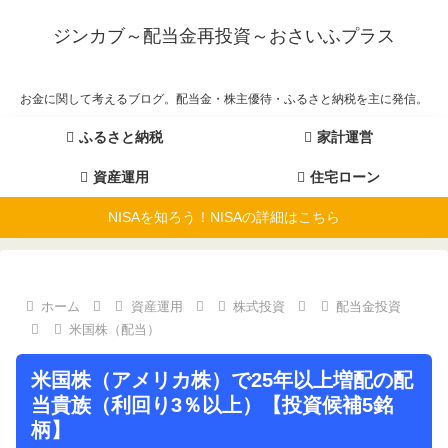
ジンカブ～配当金再投資～おさいふプラス
お金に関して考えるブログ。配当金・株主優待・ふるさと納税を主に発信。
ふるさと納税
家計運営
資産運用
住宅ローン
NISAを知ろう！NISAの詳細はこちら
ホーム
資産運用
株式投資
配当金投資
米国株（配当）
米国株（アメリカ株）で25年以上増配の配
当貴族（利回り3％以上）【投資候補5銘
柄】