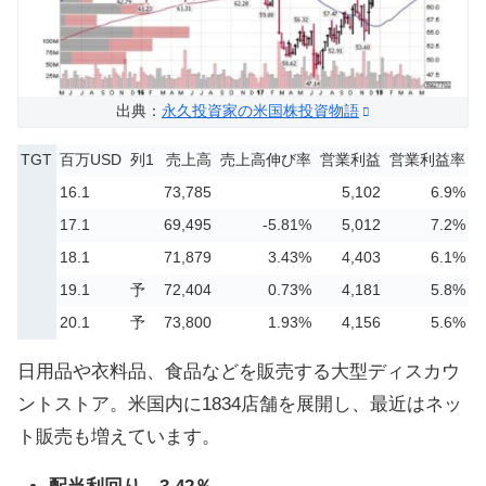
出典：
永久投資家の米国株投資物語
TGT
百万USD
列1
売上高
売上高伸び率
営業利益
営業利益率
16.1
73,785
5,102
6.9%
17.1
69,495
-5.81%
5,012
7.2%
18.1
71,879
3.43%
4,403
6.1%
19.1
予
72,404
0.73%
4,181
5.8%
20.1
予
73,800
1.93%
4,156
5.6%
日用品や衣料品、食品などを販売する大型ディスカウ
ントストア。米国内に1834店舗を展開し、最近はネッ
ト販売も増えています。