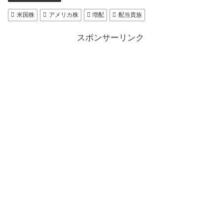
米国株
アメリカ株
増配
配当貴族
スポンサーリンク