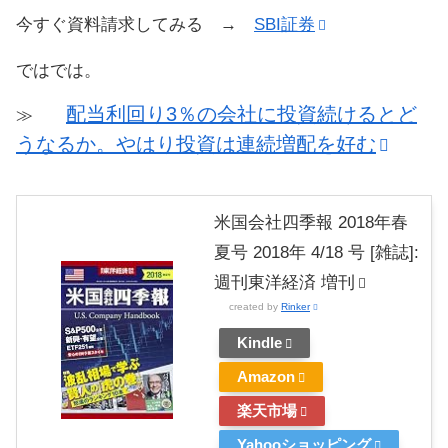
今すぐ資料請求してみる →
SBI証券
ではでは。
配当利回り3％の会社に投資続けるとど
≫
うなるか。やはり投資は連続増配を好む
米国会社四季報 2018年春
夏号 2018年 4/18 号 [雑誌]:
週刊東洋経済 増刊
created by
Rinker
Kindle
Amazon
楽天市場
Yahooショッピング