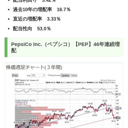
配当利回り 3.42％
過去10年の増配率 16.7％
直近の増配率 3.33％
配当性向 53.0％
PepsiCo Inc.（ペプシコ）【PEP】46年連続増
配