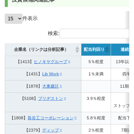
件表示
検索:
企業名（リンクは分析記事）
配当利回り
連続増
【1413】
ヒノキヤグループ
5％程度
13年以
【1431】
Lib Work
1％未満
四半
【1878】
大東建託
11期
【5108】
ブリヂストン
3.9％程度
9
ストップ（
【1808】
長谷工コーポレーション
5.8％程度
配当下
【2379】
ディップ
2％程度
7期連