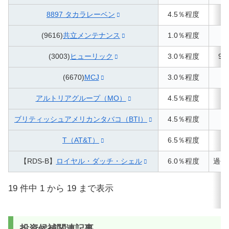
8897 タカラレーベン
4.5％程度
(9616)
共立メンテナンス
1.0％程度
(3003)
ヒューリック
3.0％程度
9
(6670)
MCJ
3.0％程度
アルトリアグループ（MO）
4.5％程度
ブリティッシュアメリカンタバコ（BTI）
4.5％程度
T（AT&T）
6.5％程度
【RDS-B】
ロイヤル・ダッチ・シェル
6.0％程度
過去
19 件中 1 から 19 まで表示
投資候補関連記事