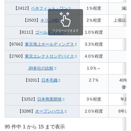
【2412】
ベネフィット・ワン
1％程度
減配
【2503】
キリンHD
2％程度
上場以来
スクロールできます
【8111】
ゴールドウィン
1.0％程度
9
【8766】
東京海上ホールディングス
3.3％程度
7
【2760】
東京エレクトロンデバイス
4.0％程度
JR各社の比較
1.0％～
【3201】
日本毛織
2.7％
40年
優待
【3252】
日本商業開発
3％程度
年2
【3288】
オープンハウス
2.0％程度
8年連
95 件中 1 から 15 まで表示