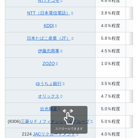
NTTドコモ
4.8％程度
NTT（日本電信電話）
3.8％程度
KDDI
4.0％程度
日本たばこ産業（JT）
5.8％程度
伊藤忠商事
4.5％程度
ZOZO
1.0％程度
（
ゆうちょ銀行
3.5％程度
オリックス
4.7％程度
出光興産
5.0％程度
(8306)
三菱ＵＦＪフィナンシャルグループ
5.0％程度
スクロールできます
2124
JACリクルートメント
4.0％程度