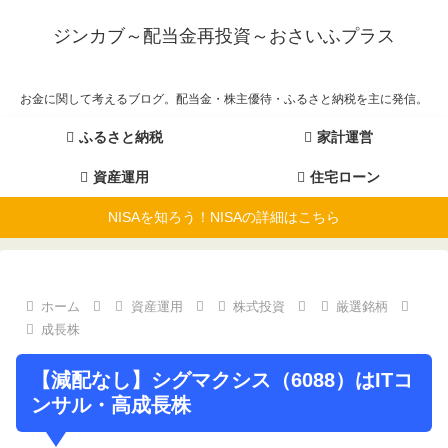
ジンカブ～配当金再投資～おさいふプラス
お金に関して考えるブログ。配当金・株主優待・ふるさと納税を主に発信。
ふるさと納税
家計運営
資産運用
住宅ローン
NISAを知ろう！NISAの詳細はこちら
ホーム
資産運用
株式投資
厳選銘柄
成長株
【減配なし】シグマクシス（6088）はITコ
ンサル・高成長株