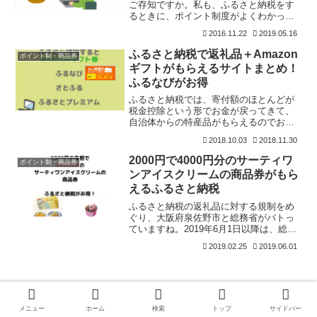
ご存知ですか。私も、ふるさと納税をす
るときに、ポイント制度がよくわかって
いなかったので、実際に使ってみまし
2016.11.22
2019.05.16
た。ふるさと納税のポイント制度が便
利！ふるぽを使ってみよう！ふるさと納
ふるさと納税で返礼品＋Amazon
ポイント制・商品券
税は、自治体への寄付制度です
ギフトがもらえるサイトまとめ！
ふるなびがお得
ふるさと納税では、寄付額のほとんどが
税金控除という形でお金が戻ってきて、
自治体からの特産品がもらえるのでお得
な制度と言えます。ふるさと納税は、ポ
2018.10.03
2018.11.30
ータルサイトを利用して、自治体に寄付
することになりますが、寄付をすること
2000円で4000円分のサーティワ
ポイント制・商品券
でAmazonギフト券が
ンアイスクリームの商品券がもら
えるふるさと納税
ふるさと納税の返礼品に対する規制をめ
ぐり、大阪府泉佐野市と総務省がバトっ
ていますね。2019年6月1日以降は、総務
省が認めた自治体のみがふるさと納税に
2019.02.25
2019.06.01
よる減税を受けられるわけです。個人的
には後出しじゃんけんだなと思います
が、総務省は過去の返
メニュー
ホーム
検索
トップ
サイドバー
区分ワンルームマンション投資はしな