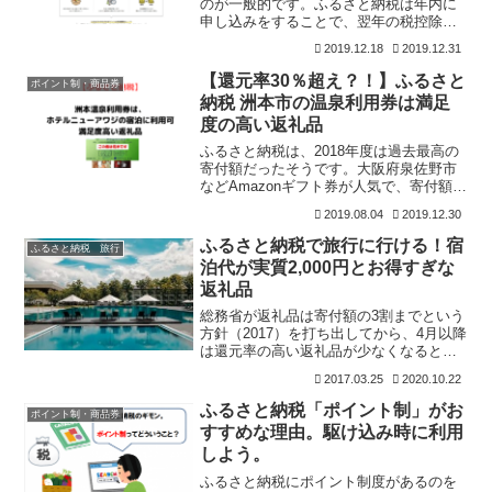
のが一般的です。ふるさと納税は年内に
申し込みをすることで、翌年の税控除を
受けられることから、年内にすることが
2019.12.18
2019.12.31
必須です。ただ、返礼品をすぐに選べな
い、欲しい返礼品が見つからないという
【還元率30％超え？！】ふるさと
ポイント制・商品券
ときには、寄付時にポイン
納税 洲本市の温泉利用券は満足
度の高い返礼品
ふるさと納税は、2018年度は過去最高の
寄付額だったそうです。大阪府泉佐野市
などAmazonギフト券が人気で、寄付額を
押しあげたようですね。ご存知のとお
2019.08.04
2019.12.30
り、ふるさと納税は制度改正があり、寄
付額の30％までなどの条件が付きまし
ふるさと納税で旅行に行ける！宿
ふるさと納税 旅行
た。条件が付いた
泊代が実質2,000円とお得すぎな
返礼品
総務省が返礼品は寄付額の3割までという
方針（2017）を打ち出してから、4月以降
は還元率の高い返礼品が少なくなると思
い、ふるさと納税をしてみました。総務
2017.03.25
2020.10.22
省の通達は法的には縛りはないようです
が、従う自治体は増えるのじゃないかな
ふるさと納税「ポイント制」がお
ポイント制・商品券
と思います。色々
すすめな理由。駆け込み時に利用
しよう。
ふるさと納税にポイント制度があるのを