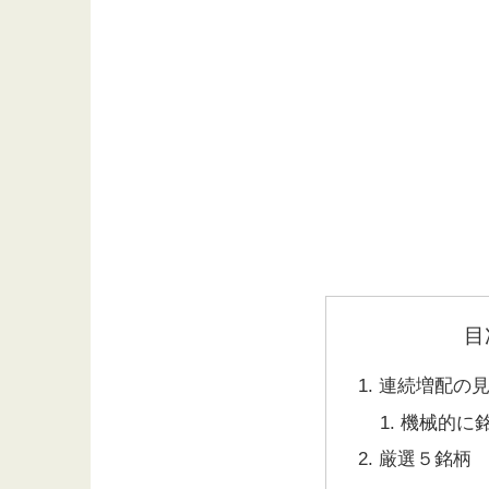
目
連続増配の
機械的に
厳選５銘柄