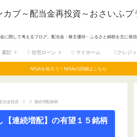
ンカブ～配当金再投資～おさいふプ
金に関して考えるブログ。配当金・株主優待・ふるさと納税を主に発信
家計
住宅ローン
マイホーム
クレジッ
NISAを知ろう！NISAの詳細はこちら
配当金投資
連続増配銘柄
し【連続増配】の有望１５銘柄