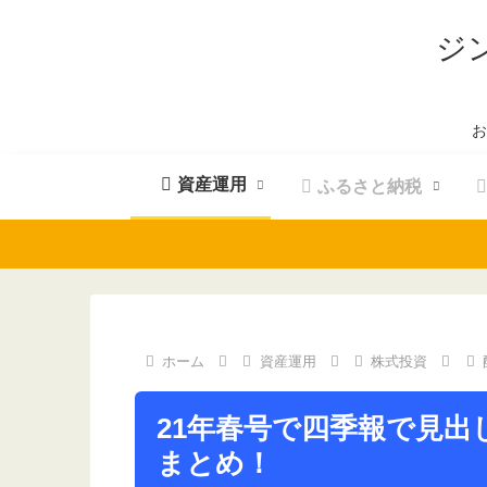
ジ
お
資産運用
ふるさと納税
ホーム
資産運用
株式投資
21年春号で四季報で見出
まとめ！