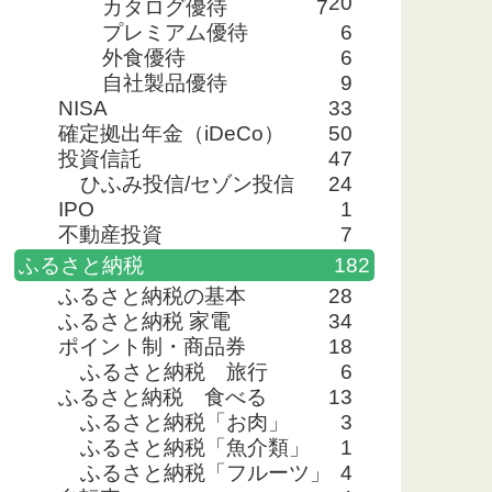
20
カタログ優待
7
プレミアム優待
6
外食優待
6
自社製品優待
9
NISA
33
確定拠出年金（iDeCo）
50
投資信託
47
ひふみ投信/セゾン投信
24
ROE
IPO
1
不動産投資
7
6.64%
ふるさと納税
182
ふるさと納税の基本
28
16.68%
ふるさと納税 家電
34
ポイント制・商品券
18
12.03%
ふるさと納税 旅行
6
ふるさと納税 食べる
13
12.87%
ふるさと納税「お肉」
3
ふるさと納税「魚介類」
1
ふるさと納税「フルーツ」
4
-11.13%