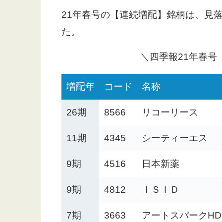
21年春号の【連続増配】銘柄は、見
た。
＼四季報21年春号
増配年
コード
名称
26期
8566
リコーリース
11期
4345
シーティーエス
9期
4516
日本新薬
9期
4812
ＩＳＩＤ
7期
3663
アートスパークHD