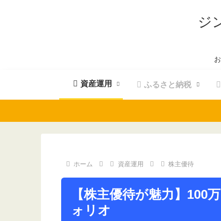
ジ
お
資産運用
ふるさと納税
ホーム
資産運用
株主優待
【株主優待が魅力】100
ォリオ