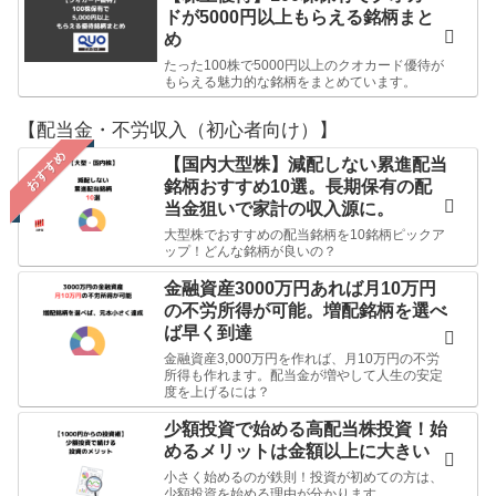
ドが5000円以上もらえる銘柄まと
め
たった100株で5000円以上のクオカード優待が
もらえる魅力的な銘柄をまとめています。
【配当金・不労収入（初心者向け）】
おすすめ
【国内大型株】減配しない累進配当
銘柄おすすめ10選。長期保有の配
当金狙いで家計の収入源に。
大型株でおすすめの配当銘柄を10銘柄ピックア
ップ！どんな銘柄が良いの？
金融資産3000万円あれば月10万円
の不労所得が可能。増配銘柄を選べ
ば早く到達
金融資産3,000万円を作れば、月10万円の不労
所得も作れます。配当金が増やして人生の安定
度を上げるには？
少額投資で始める高配当株投資！始
めるメリットは金額以上に大きい
小さく始めるのが鉄則！投資が初めての方は、
少額投資を始める理由が分かります。