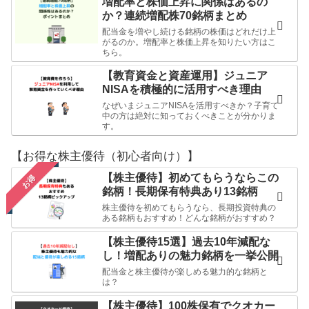
増配率と株価上昇に関係はあるの
か？連続増配株70銘柄まとめ
配当金を増やし続ける銘柄の株価はどれだけ上
がるのか。増配率と株価上昇を知りたい方はこ
ちら。
【教育資金と資産運用】ジュニア
NISAを積極的に活用すべき理由
なぜいまジュニアNISAを活用すべきか？子育て
中の方は絶対に知っておくべきことが分かりま
す。
【お得な株主優待（初心者向け）】
【株主優待】初めてもらうならこの
お得
銘柄！長期保有特典あり13銘柄
株主優待を初めてもらうなら、長期投資特典の
ある銘柄もおすすめ！どんな銘柄がおすすめ？
【株主優待15選】過去10年減配な
し！増配ありの魅力銘柄を一挙公開
配当金と株主優待が楽しめる魅力的な銘柄と
は？
【株主優待】100株保有でクオカー