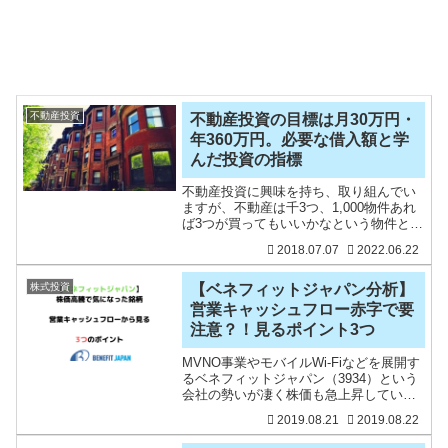
不動産投資
不動産投資の目標は月30万円・
年360万円。必要な借入額と学
んだ投資の指標
不動産投資に興味を持ち、取り組んでい
ますが、不動産は千3つ、1,000物件あれ
ば3つが買ってもいいかなという物件と言
われます。そのくらい、購入までのハー
2018.07.07
2022.06.22
ドルが高いです。また、購入時に8～9割
くらいの成否が決まると言われますので
時間をかけて取
株式投資
【ベネフィットジャパン分析】
営業キャッシュフロー赤字で要
注意？！見るポイント3つ
MVNO事業やモバイルWi-Fiなどを展開す
るベネフィットジャパン（3934）という
会社の勢いが凄く株価も急上昇している
ので気になってみたので、財務諸表を読
2019.08.21
2019.08.22
んでみました。2016年3月に新規上場し
たばかりの若い会社ですね。通信事業