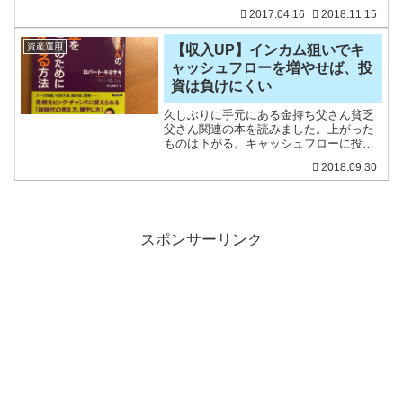
験があります（泣）。100％減資が決定さ
2017.04.16
2018.11.15
れれば、紙くずとなるわけですが、上場
廃止が決定されると株価はあっという間
に下がります。決定さ
資産運用
【収入UP】インカム狙いでキ
ャッシュフローを増やせば、投
資は負けにくい
久しぶりに手元にある金持ち父さん貧乏
父さん関連の本を読みました。上がった
ものは下がる。キャッシュフローに投資
せよ。何年も前に読み、そして、感銘を
2018.09.30
受けたのにも関わらず、すぐさま行動し
なかった自分を悔いますが、10年後に同
じ思いをしないために、
スポンサーリンク