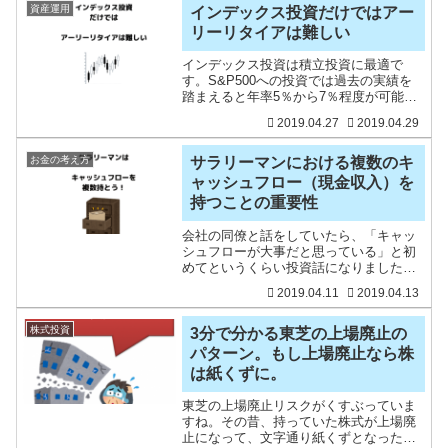
は、今後も
資産運用
インデックス投資だけではアー
リーリタイアは難しい
インデックス投資は積立投資に最適で
す。S&P500への投資では過去の実績を
踏まえると年率5％から7％程度が可能な
ので、資産形成することができます。過
2019.04.27
2019.04.29
去30年では年率10％にもなっています。
参考：私のインデックス言わずもがな過
去のリターンの話
お金の考え方
サラリーマンにおける複数のキ
ャッシュフロー（現金収入）を
持つことの重要性
会社の同僚と話をしていたら、「キャッ
シュフローが大事だと思っている」と初
めてというくらい投資話になりました。
私の周りでは投資をしている人は皆無で
2019.04.11
2019.04.13
すし、投資話を少ししても、乗っかって
くる人はいません。たぶん、それはして
いないからだと思われます
株式投資
3分で分かる東芝の上場廃止の
パターン。もし上場廃止なら株
は紙くずに。
東芝の上場廃止リスクがくすぶっていま
すね。その昔、持っていた株式が上場廃
止になって、文字通り紙くずとなった経