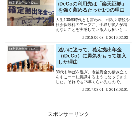
構いませ
確定拠出年金（iDeCo）
iDeCoの利用先は「楽天証券」
を強く薦めるたった1つの理由
人生100年時代とも言われ、相次ぐ増税や
社会保険料のアップに、手取り収入が増
えないことを実感している人も多いと思
います。我が家も同じ。今を楽しむため
2018.06.03
2019.02.03
に、過度な貯金をすると、お金は貯まっ
てももう若くないという状態になってし
まいます。貯めるのは
確定拠出年金（iDeCo）
迷いに迷って、確定拠出年金
（iDeCo）に勇気をもって加入
した理由
30代も半ばを過ぎ、老後資金の積み立て
をすこーーし意識するようになってきま
した。それでも25年くらい先なので、貯
めなきゃいけないという実感はほぼゼロ
2017.08.01
2018.03.01
ですが。どちらかというと『まぁ、なん
とかなるだろ』くらいの勢いです。た
だ、実感ゼロというのが
スポンサーリンク