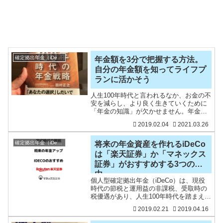
確定拠出年金（iDeCo）
年金額を3分で把握する方法。
自分の年金額を知ってライフプ
ランに活かそう
人生100年時代と言われるなか、お金の不
安を減らし、より良く生きていくために
「年金の知識」が欠かせません。年金が
もらえなくなるなど誤解を招くような報
2019.02.04
2021.03.26
道を鵜呑みにせず、知識武装が大切です
ね。私も年金の知識をもう一度勉強しよ
うと思い、日本経済新
確定拠出年金（iDeCo）
将来の年金資産を作れるiDeCo
は「楽天証券」か「マネックス
証券」がおすすめする3つの理
由。
個人型確定拠出年金（iDeCo）は、現役
時代の節税と運用益の非課税、受取時の
税優遇があり、人生100年時代を踏まえ、
利用しておきたい制度です。色んな金融
2019.02.21
2019.04.16
機関がiDeCoを取り扱っていますが、銀
行や生命保険のiDeCoはすべて無視して