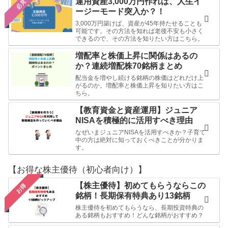
運用資産3,000万円作れば、人生イ
必見
ージーモード突入か？！
3,000万円築けば、資産が45年持たせることも
可能です。その方法を知れば老後不安も小さく
できるので、その方法を知りたい方はこちら。
増配率と株価上昇に関係はあるの
か？連続増配株70銘柄まとめ
配当金を増やし続ける銘柄の株価はどれだけ上
がるのか。増配率と株価上昇を知りたい方はこ
ちら。
【教育資金と資産運用】ジュニア
NISAを積極的に活用すべき理由
なぜいまジュニアNISAを活用すべきか？子育て
中の方は絶対に知っておくべきことが分かりま
す。
【お得な株主優待（初心者向け）】
【株主優待】初めてもらうならこの
お得
銘柄！長期保有特典あり13銘柄
株主優待を初めてもらうなら、長期投資特典の
ある銘柄もおすすめ！どんな銘柄がおすすめ？