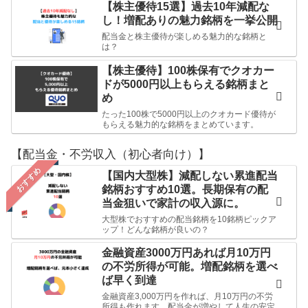
【株主優待15選】過去10年減配な
し！増配ありの魅力銘柄を一挙公開
配当金と株主優待が楽しめる魅力的な銘柄と
は？
【株主優待】100株保有でクオカー
ドが5000円以上もらえる銘柄まと
め
たった100株で5000円以上のクオカード優待が
もらえる魅力的な銘柄をまとめています。
【配当金・不労収入（初心者向け）】
おすすめ
【国内大型株】減配しない累進配当
銘柄おすすめ10選。長期保有の配
当金狙いで家計の収入源に。
大型株でおすすめの配当銘柄を10銘柄ピックア
ップ！どんな銘柄が良いの？
金融資産3000万円あれば月10万円
の不労所得が可能。増配銘柄を選べ
ば早く到達
金融資産3,000万円を作れば、月10万円の不労
所得も作れます。配当金が増やして人生の安定