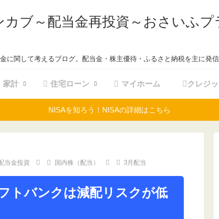
ンカブ～配当金再投資～おさいふプ
金に関して考えるブログ。配当金・株主優待・ふるさと納税を主に発信
家計
住宅ローン
マイホーム
クレジッ
NISAを知ろう！NISAの詳細はこちら
配当金投資
国内株（配当）
3月配当
ソフトバンクは減配リスクが低