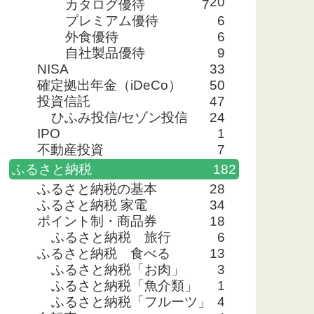
20
カタログ優待
7
プレミアム優待
6
外食優待
6
自社製品優待
9
NISA
33
確定拠出年金（iDeCo）
50
投資信託
47
ひふみ投信/セゾン投信
24
IPO
1
不動産投資
7
ふるさと納税
182
ふるさと納税の基本
28
ふるさと納税 家電
34
ポイント制・商品券
18
ふるさと納税 旅行
6
ふるさと納税 食べる
13
ふるさと納税「お肉」
3
ふるさと納税「魚介類」
1
ふるさと納税「フルーツ」
4