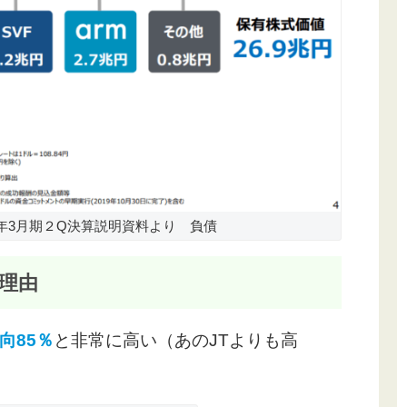
年3月期２Q決算説明資料より 負債
理由
向85％
と非常に高い（あのJTよりも高