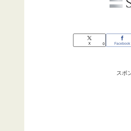
X
Facebook
0
スポ