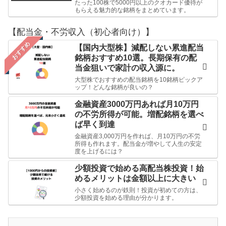
たった100株で5000円以上のクオカード優待が
もらえる魅力的な銘柄をまとめています。
【配当金・不労収入（初心者向け）】
おすすめ
【国内大型株】減配しない累進配当
銘柄おすすめ10選。長期保有の配
当金狙いで家計の収入源に。
大型株でおすすめの配当銘柄を10銘柄ピックア
ップ！どんな銘柄が良いの？
金融資産3000万円あれば月10万円
の不労所得が可能。増配銘柄を選べ
ば早く到達
金融資産3,000万円を作れば、月10万円の不労
所得も作れます。配当金が増やして人生の安定
度を上げるには？
少額投資で始める高配当株投資！始
めるメリットは金額以上に大きい
小さく始めるのが鉄則！投資が初めての方は、
少額投資を始める理由が分かります。