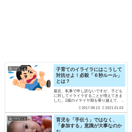
親バカなこと
子育てのイライラにはこうして
対抗せよ！必殺「６秒ルール」
とは？
最近、私事で申し訳ないですが、子ども
に対してイライラすることが増えてきま
した。2歳のイヤイヤ期を乗り越えて、一
息つく間もなく、3歳の自己主張期もなか
2017.09.13
2021.01.03
なか手ごわいです。かわいいかわいい我
が子なので、本当ならイライラしたくな
いです。しかも、まだ
親バカなこと
育児を「手伝う」ではなく、
「参加する」意識が大事なのか
な