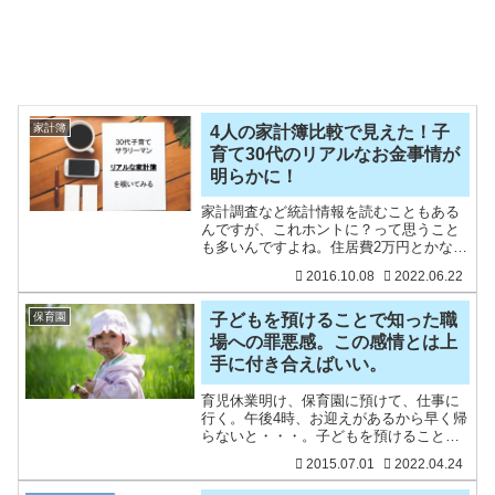
家計簿
4人の家計簿比較で見えた！子
育て30代のリアルなお金事情が
明らかに！
家計調査など統計情報を読むこともある
んですが、これホントに？って思うこと
も多いんですよね。住居費2万円とかなっ
てますし。実際、自分がどんな立ち位置
2016.10.08
2022.06.22
なのか知りたいなと前々から思いつつも
何もしてこず。。。思い立って、普段読
んでいる家計簿ブログを
保育園
子どもを預けることで知った職
場への罪悪感。この感情とは上
手に付き合えばいい。
育児休業明け、保育園に預けて、仕事に
行く。午後4時、お迎えがあるから早く帰
らないと・・・。子どもを預けることで
生まれる「職場への罪悪感」。保育園や
2015.07.01
2022.04.24
幼稚園に預けている子育てパパママ。そ
んな罪悪感を感じていませんか。我が子