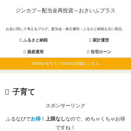
ジンカブ～配当金再投資～おさいふプラス
お金に関して考えるブログ。配当金・株主優待・ふるさと納税を主に発信。
ふるさと納税
家計運営
資産運用
住宅ローン
NISAを知ろう！NISAの詳細はこちら
子育て
スポンサーリンク
ふるなびで
お得
！
上限なし
なので、めちゃくちゃお得
ですね！