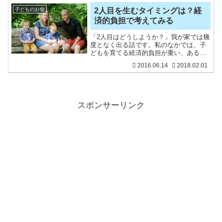
らというもの育児時間は激減しており、
家族にも負担が行っ
子どものお金
2人目を生むタイミングは？経
済的負担で考えてみる
「2人目はどうしようか？」我が家では幾
度となく出る話です。私のなかでは、子
どもを育てる経済的負担が重い、あるい
は、負担できるのかという不安がありま
2016.06.14
2018.02.01
す。一方、「一人っ子」は寂しいという
のも心の中であるのも事実。兄弟がいる
ことが絶対プラスとは言
スポンサーリンク