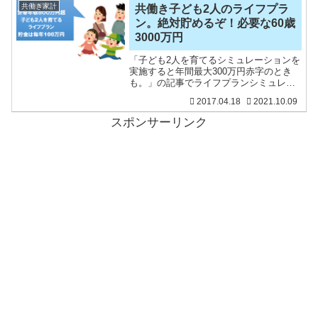
は4月から保育園に入園
共働き家計
共働き子ども2人のライフプラ
ン。絶対貯めるぞ！必要な60歳
3000万円
「子ども2人を育てるシミュレーションを
実施すると年間最大300万円赤字のとき
も。」の記事でライフプランシミュレー
ションを実施しました。このときは、世
2017.04.18
2021.10.09
帯年収800万円で給料がほとんど上がらな
いと想定して、やや大ざっぱにシミュレ
スポンサーリンク
ーションを実施し