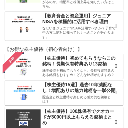
がるのか。増配率と株価上昇を知りたい方はこ
ちら。
【教育資金と資産運用】ジュニア
NISAを積極的に活用すべき理由
なぜいまジュニアNISAを活用すべきか？子育て
中の方は絶対に知っておくべきことが分かりま
す。
【お得な株主優待（初心者向け）】
【株主優待】初めてもらうならこの
お得
銘柄！長期保有特典あり13銘柄
株主優待を初めてもらうなら、長期投資特典の
ある銘柄もおすすめ！どんな銘柄がおすすめ？
【株主優待15選】過去10年減配な
し！増配ありの魅力銘柄を一挙公開
配当金と株主優待が楽しめる魅力的な銘柄と
は？
【株主優待】100株保有でクオカー
ドが5000円以上もらえる銘柄まと
め