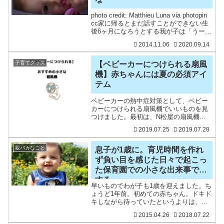
photo credit: Matthieu Luna via photopin
cc家に帰るとまだ話すことができない生
後6ヶ月になろうとする我が子は「うー！
うー！」と手をバタバタして私を迎え入
2014.11.06
2020.09.14
れてくれます(笑)そんなに手をバタバタし
たら痛
子育てグッズ
【ベビーカーにつけられる扇風
機】赤ちゃんには夏の必須アイ
テム
ベビーカーの熱中症対策として、ベビー
カーにつけられる扇風機でいいものを見
つけました。最初は、N松屋の扇風機を
買ったんですけど、全然風出ないんです
2019.07.25
2019.07.28
けど！すぐ壊れたんですけど！と怒り心
頭だったので（これが西M屋品質か）と
思いつつ、新たな扇風機を
親バカなこと
息子が1歳に。育児時間を作れ
ず負い目を感じた日々で起こっ
た保育園での小さな出来事で涙
する。
早いものでわが子も1歳を迎えました。ち
ょうど1年前。初めての赤ちゃん。ドキド
キしながら待っていたというよりは、突
然、生まれたって感じでしたがあれから
2015.04.26
2018.07.22
もう1年。年度が変わった４月に入ってか