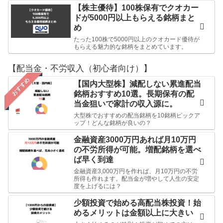
【株主優待】100株保有でクオカー
ドが5000円以上もらえる銘柄まと
め
たった100株で5000円以上のクオカード優待が
もらえる魅力的な銘柄をまとめています。
【配当金・不労収入（初心者向け）】
おすすめ
【国内大型株】減配しない累進配当
銘柄おすすめ10選。長期保有の配
当金狙いで家計の収入源に。
大型株でおすすめの配当銘柄を10銘柄ピックア
ップ！どんな銘柄が良いの？
金融資産3000万円あれば月10万円
の不労所得が可能。増配銘柄を選べ
ば早く到達
金融資産3,000万円を作れば、月10万円の不労
所得も作れます。配当金が増やして人生の安定
度を上げるには？
少額投資で始める高配当株投資！始
めるメリットは金額以上に大きい