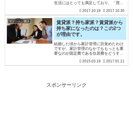
生活にはとっても満足しており、「買っ
てよかった」というのが率直な気持ちで
2017.10.18
2017.10.30
す。それでも、我が家はマンションを購
入する際に「一生住むと思って買うわけ
ではない」と言って購入
マンション購入
賃貸派？持ち家派？賃貸派から
持ち家になったのは？この2つ
が理由です。
結婚した頃から家計管理に目覚めたわけ
ですが、家計管理のなかでももっとも重
要なのが固定費である住居費をどうする
か？ってことです。ずーーーーっと、賃
2015.03.18
2017.01.11
貸派だった我が家ですが、いやわたしで
すが、持ち家派に変わりました。何度も
何度も持ち家購入を促され
スポンサーリンク