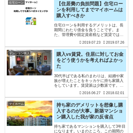
で、含
住宅ローン
【住居費の負担問題】住宅ロー
ンを利用してまでマイホームは
購入すべきか
住宅ローンを利用するデメリットは、長
期間にわたり借金を負うことです。ま
た、管理費や固定資産税など賃貸ではな
い負担も生まれます（賃貸の家賃には、
2019.07.23
2019.07.26
大家の負担を肩代わりしているので実質
は変わりませんが）。将来の収入が不安
定なときです。住宅ローンを
マンション購入
購入vs賃貸。住居に対してお金
をどう使うかを考えればよかっ
た
30代半ばである私のまわりは、結婚や家
族が増えたことをキッカケに持ち家購入
をしています。賃貸派は少数派です。家
計調査などの統計でも、40代未満の持ち
2016.06.27
2018.02.01
家率は50％を超えていますし、働いてい
る世帯の持ち家率は70％を超えているみ
たいです。出典：
マイホーム
持ち家のデメリットを想像し購
入するのが大事。新築マンショ
ン購入した我が家の反省点
持ち家であるマンションを購入して3年目
になります。いまのところ、この期間の