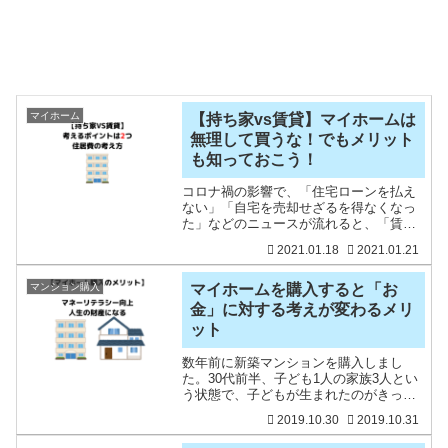
マイホーム
【持ち家vs賃貸】マイホームは
無理して買うな！でもメリット
も知っておこう！
コロナ禍の影響で、「住宅ローンを払え
ない」「自宅を売却せざるを得なくなっ
た」などのニュースが流れると、「賃貸
のほうが良い」という意見も出てきま
2021.01.18
2021.01.21
す。私は賃貸派でしたが、住宅ローンを
利用してマンションを購入しました。賃
貸でも住宅ローンを活用した
マンション購入
マイホームを購入すると「お
金」に対する考えが変わるメリ
ット
数年前に新築マンションを購入しまし
た。30代前半、子ども1人の家族3人とい
う状態で、子どもが生まれたのがきっか
けというよくある話です。約4,000万円で
2019.10.30
2019.10.31
購入したマンションは、現在約4,600～
4,800万円くらいまで値上がりしているの