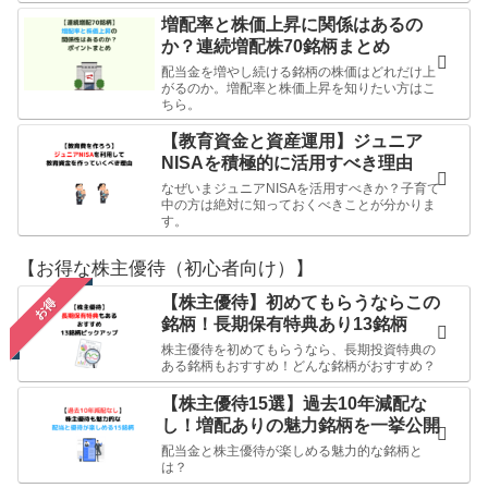
増配率と株価上昇に関係はあるの
か？連続増配株70銘柄まとめ
配当金を増やし続ける銘柄の株価はどれだけ上
がるのか。増配率と株価上昇を知りたい方はこ
ちら。
【教育資金と資産運用】ジュニア
NISAを積極的に活用すべき理由
なぜいまジュニアNISAを活用すべきか？子育て
中の方は絶対に知っておくべきことが分かりま
す。
【お得な株主優待（初心者向け）】
【株主優待】初めてもらうならこの
お得
銘柄！長期保有特典あり13銘柄
株主優待を初めてもらうなら、長期投資特典の
ある銘柄もおすすめ！どんな銘柄がおすすめ？
【株主優待15選】過去10年減配な
し！増配ありの魅力銘柄を一挙公開
配当金と株主優待が楽しめる魅力的な銘柄と
は？