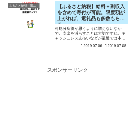
2000円を除いた残りの金額は税金が安く
なる仕組みですが、得に
ふるさと納税 限度額
【ふるさと納税】給料＋副収入
を含めて寄付が可能。限度額が
上がれば、返礼品も多数もらえ
る
可処分所得が思うように増えないなか
で、支出を減らすことは大切ですね。キ
ャッシュレス支払いなどが最近では本丸
ですが、もうひとつは、ふるさと納税を
2019.07.06
2019.07.08
活用することです。ふるさと納税は、年
収によって上限はありますが、寄付額の
うち2000円以外は税控除
スポンサーリンク