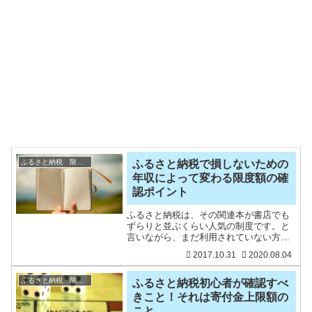
ふるさと納税 限度額
ふるさと納税で損しないための
年収によって変わる限度額の確
認ポイント
ふるさと納税は、その関連本が書店でも
ずらりと並ぶくらい人気の制度です。と
言いながら、まだ利用されていない方も
多い制度ですが、確実にお得ですので我
2017.10.31
2020.08.04
が家では毎年のようにしています。「ふ
るさと納税をしていない人」の多くは、
『ホントにお得なのか』つ
ふるさと納税 限度額
ふるさと納税初心者が確認すべ
きこと！それは寄付金上限額の
こと