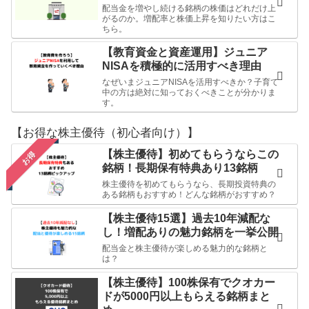
配当金を増やし続ける銘柄の株価はどれだけ上
がるのか。増配率と株価上昇を知りたい方はこ
ちら。
【教育資金と資産運用】ジュニア
NISAを積極的に活用すべき理由
なぜいまジュニアNISAを活用すべきか？子育て
中の方は絶対に知っておくべきことが分かりま
す。
【お得な株主優待（初心者向け）】
【株主優待】初めてもらうならこの
お得
銘柄！長期保有特典あり13銘柄
株主優待を初めてもらうなら、長期投資特典の
ある銘柄もおすすめ！どんな銘柄がおすすめ？
【株主優待15選】過去10年減配な
し！増配ありの魅力銘柄を一挙公開
配当金と株主優待が楽しめる魅力的な銘柄と
は？
【株主優待】100株保有でクオカー
ドが5000円以上もらえる銘柄まと