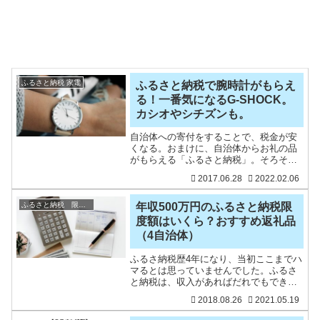
ふるさと納税 家電
ふるさと納税で腕時計がもらえ
る！一番気になるG-SHOCK。
カシオやシチズンも。
自治体への寄付をすることで、税金が安
くなる。おまけに、自治体からお礼の品
がもらえる「ふるさと納税」。そろそろ
今年もどこかに申し込もうかと考えてい
2017.06.28
2022.02.06
て、いつももらっているお肉やフルーツ
以外にどんな返礼品があるのだろうと調
べています。今回は、「腕
ふるさと納税 限度額
年収500万円のふるさと納税限
度額はいくら？おすすめ返礼品
（4自治体）
ふるさ納税歴4年になり、当初ここまでハ
マるとは思っていませんでした。ふるさ
と納税は、収入があればだれでもできる
制度です。知っている人は9割いますが、
2018.08.26
2021.05.19
実際にしたことがある人は3割にも満たな
いようですね。私の周りでもふるさと納