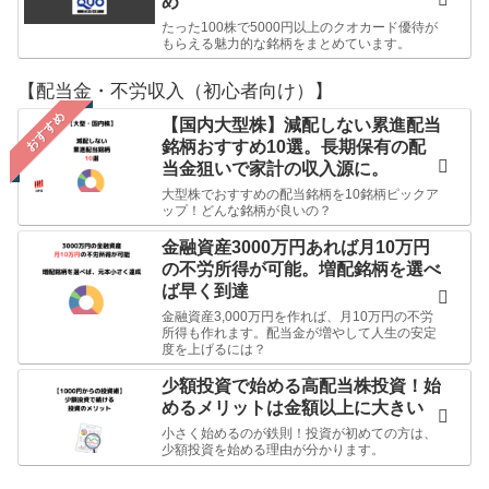
め
たった100株で5000円以上のクオカード優待が
もらえる魅力的な銘柄をまとめています。
【配当金・不労収入（初心者向け）】
おすすめ
【国内大型株】減配しない累進配当
銘柄おすすめ10選。長期保有の配
当金狙いで家計の収入源に。
大型株でおすすめの配当銘柄を10銘柄ピックア
ップ！どんな銘柄が良いの？
金融資産3000万円あれば月10万円
の不労所得が可能。増配銘柄を選べ
ば早く到達
金融資産3,000万円を作れば、月10万円の不労
所得も作れます。配当金が増やして人生の安定
度を上げるには？
少額投資で始める高配当株投資！始
めるメリットは金額以上に大きい
小さく始めるのが鉄則！投資が初めての方は、
少額投資を始める理由が分かります。