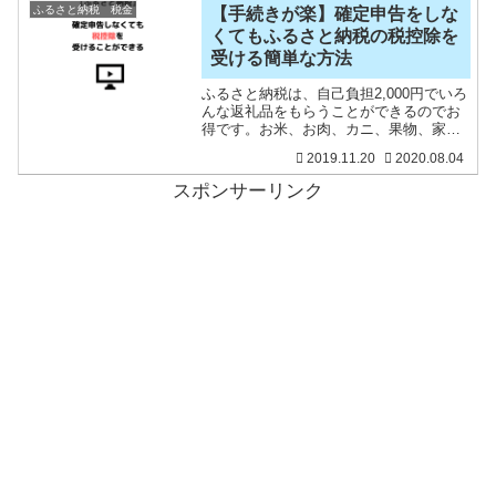
税をしている人はい
ふるさと納税 税金
【手続きが楽】確定申告をしな
くてもふるさと納税の税控除を
受ける簡単な方法
ふるさと納税は、自己負担2,000円でいろ
んな返礼品をもらうことができるのでお
得です。お米、お肉、カニ、果物、家
電、旅行券など、自治体がいろんな返礼
2019.11.20
2020.08.04
品を用意してくれていますね。ふるさと
納税のサイトも多いですね。私は、やを
スポンサーリンク
使うことが多いです。