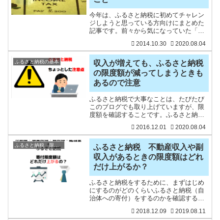
今年は、ふるさと納税に初めてチャレン
ジしようと思っている方向けにまとめた
記事です。前々から気になっていた「ふ
るさと納税」。少しでも節税したい！手
2014.10.30
2020.08.04
元のお金を増やしたい！と思うとサラリ
ーマンでもできる節税方法のひとつ「ふ
るさと納税」に、私はたど
ふるさと納税の基本
収入が増えても、ふるさと納税
の限度額が減ってしまうときも
あるので注意
ふるさと納税で大事なことは、たびたび
このブログでも取り上げていますが、限
度額を確認することです。ふるさと納税
（自治体への寄付）をすると、寄付額か
2016.12.01
2020.08.04
ら2,000円を除いた金額の税金が安くな
り、おまけに自治体から返礼品がもらえ
ますので、人気が高ま
ふるさと納税 限度額
ふるさと納税 不動産収入や副
収入があるときの限度額はどれ
だけ上がるか？
ふるさと納税をするために、まずはじめ
にするのがどのくらいふるさと納税（自
治体への寄付）をするのかを確認する
「限度額（または上限額）」の確認が超
2018.12.09
2019.08.11
重要です。ふるさと納税は、寄付額から