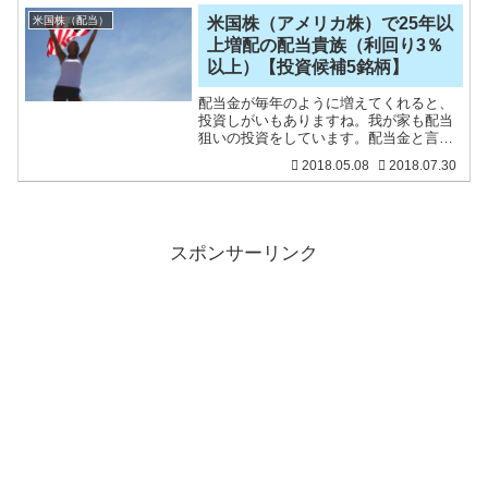
（MO）、ブリティッシュアメリカンタバ
コ（BTI）をすでに保有
米国株（配当）
米国株（アメリカ株）で25年以
上増配の配当貴族（利回り3％
以上）【投資候補5銘柄】
配当金が毎年のように増えてくれると、
投資しがいもありますね。我が家も配当
狙いの投資をしています。配当金と言っ
ても100万円投資しても、利回り3％であ
2018.05.08
2018.07.30
れば年間たったの3万円ですからね。そん
なもんです。時間がかかるんです。で
も、着実です。だから
スポンサーリンク