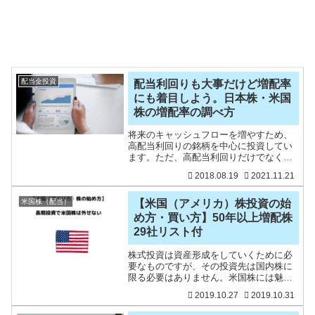
配当金投資
配当利回りも大事だけど増配率
にも着目しよう。日本株・米国
株の増配率の調べ方
将来のキャッシュフローを増やすため、
高配当利回りの銘柄を中心に投資してい
ます。ただ、高配当利回りだけでなく、
毎年、配当金が増えてくれると嬉しいで
2018.08.19
2021.11.21
すよね。配当金を増やす「増配率」に着
目することも大事だなと思います。2億円
の資産を築かれている方
米国株（配当）
【米国（アメリカ）株投資の始
め方・買い方】50年以上増配株
29社リスト付
株式投資は資産形成をしていくために必
要なものですが、その投資先は国内株に
限る必要はありません。米国株には魅力
的な銘柄も多いのです。例えば、Apple、
2019.10.27
2019.10.31
Amazon、Microsoft、Facebook、VISAな
ど誰もが知っている企業だと思