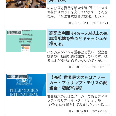
のんびりと資産を増やす選択肢にアメリ
カ株にスポットを充てています。そんな
なか、「米国株式投資の技法」という本
を読みました。最近米国株をテーマにし
2017.05.20
2019.02.21
たブログも増えて、また、そのなかで紹
介されていた書籍です。いろんな財務諸
表の本を読んでいると、キ
配当金投資
高配当利回り4％～5％以上の連
続増配株を持つとキャッシュが
増える。
インカムゲインが重要だと思い、配当金
投資や不動産投資に注力しています。後
者はまだ取り組めていないのですが、配
当金は自分だけの行動で増やしていけま
2018.09.11
2019.02.03
す。配当金収入は安定したインカムゲイ
ンですし、連続増配株であれば、基本的
に右肩上がりで配当金が増
米国株（配当）
【PM】世界最大のたばこメー
カー・フィリップ・モリスの配
当金・増配率推移
世界最大のたばこメーカーであるフィリ
ップ・モリス・インターナショナル
（PM）に投資をしてみました。たばこメ
ーカーは、高配当株の代表格です。日本
2018.09.03
2019.01.05
たばこ産業（JT）、アルトリグループ