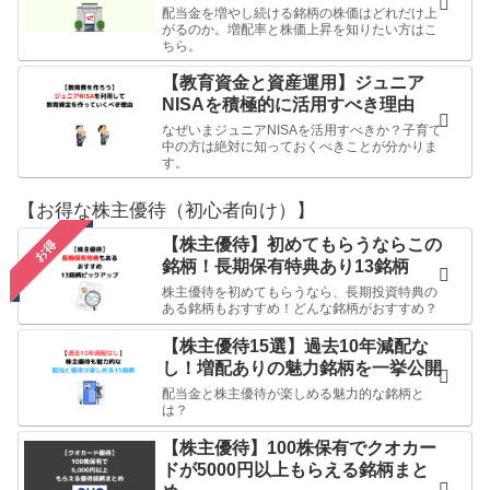
配当金を増やし続ける銘柄の株価はどれだけ上
がるのか。増配率と株価上昇を知りたい方はこ
ちら。
【教育資金と資産運用】ジュニア
NISAを積極的に活用すべき理由
なぜいまジュニアNISAを活用すべきか？子育て
中の方は絶対に知っておくべきことが分かりま
す。
【お得な株主優待（初心者向け）】
【株主優待】初めてもらうならこの
お得
銘柄！長期保有特典あり13銘柄
株主優待を初めてもらうなら、長期投資特典の
ある銘柄もおすすめ！どんな銘柄がおすすめ？
【株主優待15選】過去10年減配な
し！増配ありの魅力銘柄を一挙公開
配当金と株主優待が楽しめる魅力的な銘柄と
は？
【株主優待】100株保有でクオカー
ドが5000円以上もらえる銘柄まと