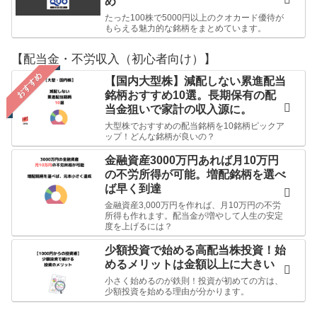
め
たった100株で5000円以上のクオカード優待が
もらえる魅力的な銘柄をまとめています。
【配当金・不労収入（初心者向け）】
おすすめ
【国内大型株】減配しない累進配当
銘柄おすすめ10選。長期保有の配
当金狙いで家計の収入源に。
大型株でおすすめの配当銘柄を10銘柄ピックア
ップ！どんな銘柄が良いの？
金融資産3000万円あれば月10万円
の不労所得が可能。増配銘柄を選べ
ば早く到達
金融資産3,000万円を作れば、月10万円の不労
所得も作れます。配当金が増やして人生の安定
度を上げるには？
少額投資で始める高配当株投資！始
めるメリットは金額以上に大きい
小さく始めるのが鉄則！投資が初めての方は、
少額投資を始める理由が分かります。