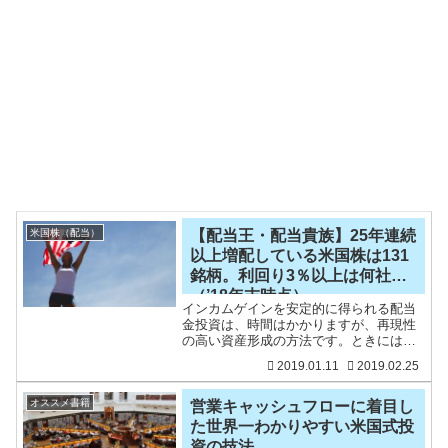
米国株（配当）
【配当王・配当貴族】25年連続
以上増配している米国株は131
銘柄。利回り3％以上は何社？
（’18年末時点）
インカムゲインを安定的に得られる配当
金投資は、時間はかかりますが、再現性
の高い資産形成の方法です。ときには、
キャピタルゲインも狙うことができま
2019.01.11
2019.02.25
す。世界最大市場である米国株は、株主
還元に積極的なグローバル企業が多いた
め、「連続増配」といって毎
オススメ書籍
営業キャッシュフローに着目し
た世界一わかりやすい米国式投
資の技法