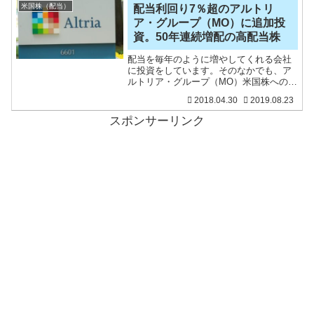
米国株（配当）
配当利回り7％超のアルトリ
ア・グループ（MO）に追加投
資。50年連続増配の高配当株
配当を毎年のように増やしてくれる会社
に投資をしています。そのなかでも、ア
ルトリア・グループ（MO）米国株への投
資をしています。アルトリア・グループ
2018.04.30
2019.08.23
（MO）は、たばこメーカーです。マルボ
ロで有名ですね。フィリップモリスの米
スポンサーリンク
国事業のみを展開して