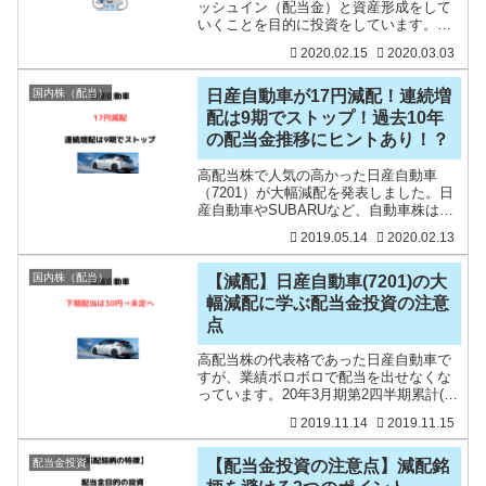
ッシュイン（配当金）と資産形成をして
いくことを目的に投資をしています。配
当収入は、比較的安定しているので、翌
2020.02.15
2020.03.03
年も収入を見込みやすいというメリット
があります。得られた配当金は、投資資
金になり、再投資すること
国内株（配当）
日産自動車が17円減配！連続増
配は9期でストップ！過去10年
の配当金推移にヒントあり！？
高配当株で人気の高かった日産自動車
（7201）が大幅減配を発表しました。日
産自動車やSUBARUなど、自動車株は高
配当株でも過去に大きな減配をしている
2019.05.14
2020.02.13
こともあり、例え高配当であっても投資
をしてきませんでした。日産自動車株は
減配により、配当利
国内株（配当）
【減配】日産自動車(7201)の大
幅減配に学ぶ配当金投資の注意
点
高配当株の代表格であった日産自動車で
すが、業績ボロボロで配当を出せなくな
っています。20年3月期第2四半期累計(4-
9月)の連結最終利益は前年同期比73.5％
2019.11.14
2019.11.15
減の653億円に大きく落ち込んでいます。
また、通期の同利益を従来予想の1700億
円
配当金投資
【配当金投資の注意点】減配銘