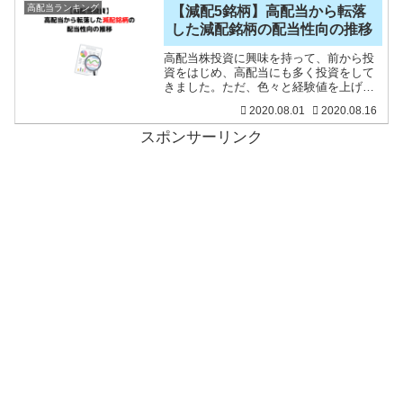
日、久しぶりにス
高配当ランキング
【減配5銘柄】高配当から転落
した減配銘柄の配当性向の推移
高配当株投資に興味を持って、前から投
資をはじめ、高配当にも多く投資をして
きました。ただ、色々と経験値を上げて
いくなかで、高配当株投資は難しいとい
2020.08.01
2020.08.16
う思いになり、最近は高配当よりも、毎
年増配のできる「増配銘柄」、配当の成
スポンサーリンク
長力の高い銘柄への投資を