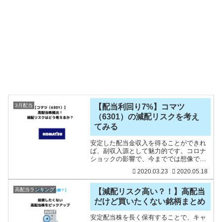
3月配当
【配当利回り7%】コマツ
（6301）の減配リスクを考え
てみる
安定した配当金収入を得ることができれ
ば、副収入源として魅力的です。コロナ
ショックの影響で、今まででは想像でき
ないような高配当株が増えています。例
2020.03.23
2020.05.18
えば、三井住友FCは7％程度あります
し、JTも8％を超えています。
FPG（7148）に至っては配
高配当ランキング
【減配リスク高い？！】高配当
だけど買いたくない銘柄まとめ
安定配当株を長く保有することで、キャ