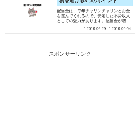
柄を避ける3つのポイント
配当金は、毎年チャリンチャリンとお金
を運んでくれるので、安定した不労収入
としての魅力があります。配当金が増え
ていく、つまり、増配していくというこ
2019.06.29
2019.09.04
とは、それだけ株主に還元できるだけの
業績が好調である証拠でもあり、株価上
昇にも結びついていくもの
スポンサーリンク