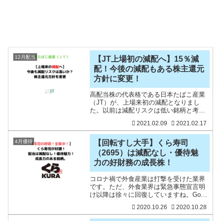
12月配当
【JT上場初の減配へ】15％減
配！今後の減配もある株主還元
方針に変更！
高配当株の代表格である日本たばこ産業
（JT）が、上場来初の減配となりまし
た。以前は減配リスクは低い銘柄と考え
ていましたが、最近は、配当性向が高ま
2021.02.09
2021.02.17
っていることや業績が悪化しているこ
と、増配ストップなど減配リスクがある
と取り上げていました。高配
4月優待
【回転すし大手】くら寿司
（2695）は減配なし・優待魅
力の好財務の成長株！
コロナ禍で外食産業は打撃を受けた業界
です。ただ、外食業界は緊急事態宣言明
け以降は徐々に回復していますね。Go
To Eatも始まり、外食はしやすくなって
2020.10.26
2020.10.28
いますね。回転すしが好きなので、スシ
ロー株をコロナ禍でゲットしました。先