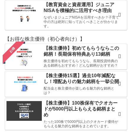
【教育資金と資産運用】ジュニア
NISAを積極的に活用すべき理由
なぜいまジュニアNISAを活用すべきか？子育て
中の方は絶対に知っておくべきことが分かりま
す。
【お得な株主優待（初心者向け）】
【株主優待】初めてもらうならこの
お得
銘柄！長期保有特典あり13銘柄
株主優待を初めてもらうなら、長期投資特典の
ある銘柄もおすすめ！どんな銘柄がおすすめ？
【株主優待15選】過去10年減配な
し！増配ありの魅力銘柄を一挙公開
配当金と株主優待が楽しめる魅力的な銘柄と
は？
【株主優待】100株保有でクオカー
ドが5000円以上もらえる銘柄まと
め
たった100株で5000円以上のクオカード優待が
もらえる魅力的な銘柄をまとめています。