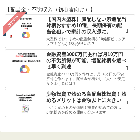
【配当金・不労収入（初心者向け）】
おすすめ
【国内大型株】減配しない累進配当
銘柄おすすめ10選。長期保有の配
当金狙いで家計の収入源に。
大型株でおすすめの配当銘柄を10銘柄ピックア
ップ！どんな銘柄が良いの？
金融資産3000万円あれば月10万円
の不労所得が可能。増配銘柄を選べ
ば早く到達
金融資産3,000万円を作れば、月10万円の不労
所得も作れます。配当金が増やして人生の安定
度を上げるには？
少額投資で始める高配当株投資！始
めるメリットは金額以上に大きい
小さく始めるのが鉄則！投資が初めての方は、
少額投資を始める理由が分かります。