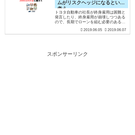
ムがリスクヘッジになるという
考え
トヨタ自動車の社長が終身雇用は困難と
発言したり、終身雇用が崩壊しつつある
ので、長期でローンを組む必要のあるマ
イホームを持たない、持ちたくないと考
2019.06.05
2019.06.07
えている方が増えているようです。ま
た、金融庁は人生100年時代を見据えた資
産形成を促す報告書（公
スポンサーリンク