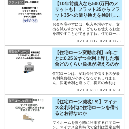
ですね。さて、持ち家
フラット35
【10年前借入なら500万円のメ
リットも】フラット35からフラ
ット35への借り換えを検討しよ
う
お金を増やすには、収入を増やすか、支
出を減らすかです。どちらも使えるお金
を増やすことができますね。住宅ローン
で過去にフラット35を借りている方、私
2019.08.17
2019.08.23
も含めてですが、フラット35への借り換
えのチャンスが到来しています。長期金
利が一時マイナス0.
変動金利ローン
【住宅ローン変動金利】5年ご
とに0.25％ずつ金利上昇した場
合どのくらい負担が増えるのか
住宅ローンは、変動金利で借りるのが最
も利息負担が小さくなるかもしれませ
ん。固定金利と違って、将来の金利は約
束されていませんので、あくまで「かも
2019.07.30
2019.07.31
しれません」というわけです。つまり、
変動金利の場合は、『金利上昇』という
不確定な点があるので、分か
住宅ローンの基本
【住宅ローン減税1％】マイナ
ス金利時代に住宅ローンを借り
るとお得なのか
マイホームを買う際に利用する住宅ロー
ン。マイナス金利時代で金利は固定金利