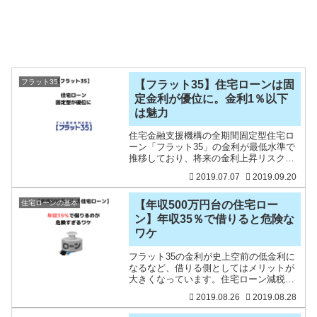
フラット35
【フラット35】住宅ローンは固
定金利が優位に。金利1％以下
は魅力
住宅金融支援機構の全期間固定型住宅ロ
ーン「フラット35」の金利が最低水準で
推移しており、将来の金利上昇リスクを
完全排除できるので、金利を固定で借り
2019.07.07
2019.09.20
る好機ともいえますね。フラット35と変
動金利または10年固定金利の差は縮まっ
ているので、「将来
住宅ローンの基本
【年収500万円台の住宅ロー
ン】年収35％で借りると危険な
ワケ
フラット35の金利が史上空前の低金利に
なるなど、借りる側としてはメリットが
大きくなっています。住宅ローン減税が
あるので、10年は金利よりも減税の方が
2019.08.26
2019.08.28
大きいので、お金を借りるとお金がもら
える状態です。マイナス金利ってすごい