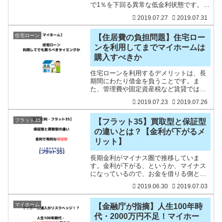
で1％を下回る異常な低金利状態です。貸
し手の銀行も利ざやが取れなくて干上が
2019.07.27
2019.07.31
っている状態。住宅ローンを借りるから
お得かどうかで、マイホームを買うかど
うかの決断をするのは違
住宅ローン
【住居費の負担問題】住宅ロー
ンを利用してまでマイホームは
購入すべきか
住宅ローンを利用するデメリットは、長
期間にわたり借金を負うことです。ま
た、管理費や固定資産税など賃貸ではな
い負担も生まれます（賃貸の家賃には、
2019.07.23
2019.07.26
大家の負担を肩代わりしているので実質
は変わりませんが）。将来の収入が不安
定なときです。住宅ローンを
フラット35
【フラット35】買取型と保証型
の違いとは？【金利が下がるメ
リット】
長期金利がマイナス圏で推移していま
す。金利が下がる、というか、マイナス
になっているので、お金を借りる側とし
てはメリットがあります。特に、住宅ロ
2019.06.30
2019.07.03
ーンを借りる人はメリットしかないです
ね。フラット35の金利は、1.18％（21年
以上借入、、借入比
マイホーム
【金融庁が指摘】人生100年時
代・2000万円不足！マイホー