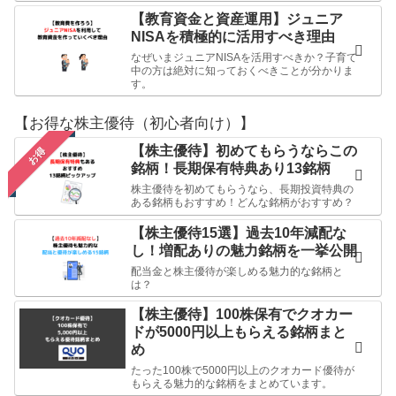
【教育資金と資産運用】ジュニア
NISAを積極的に活用すべき理由
なぜいまジュニアNISAを活用すべきか？子育て
中の方は絶対に知っておくべきことが分かりま
す。
【お得な株主優待（初心者向け）】
【株主優待】初めてもらうならこの
お得
銘柄！長期保有特典あり13銘柄
株主優待を初めてもらうなら、長期投資特典の
ある銘柄もおすすめ！どんな銘柄がおすすめ？
【株主優待15選】過去10年減配な
し！増配ありの魅力銘柄を一挙公開
配当金と株主優待が楽しめる魅力的な銘柄と
は？
【株主優待】100株保有でクオカー
ドが5000円以上もらえる銘柄まと
め
たった100株で5000円以上のクオカード優待が
もらえる魅力的な銘柄をまとめています。