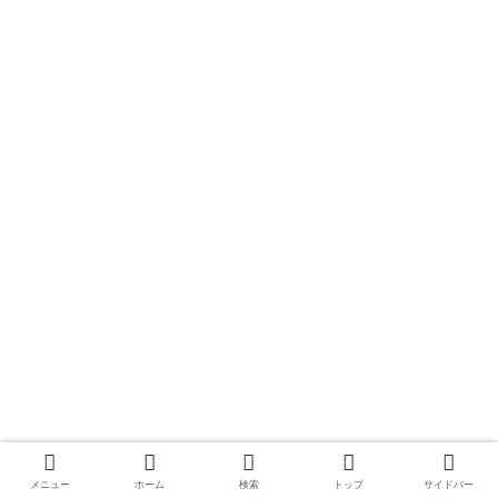
配当金投資
メニュー
ホーム
検索
トップ
サイドバー