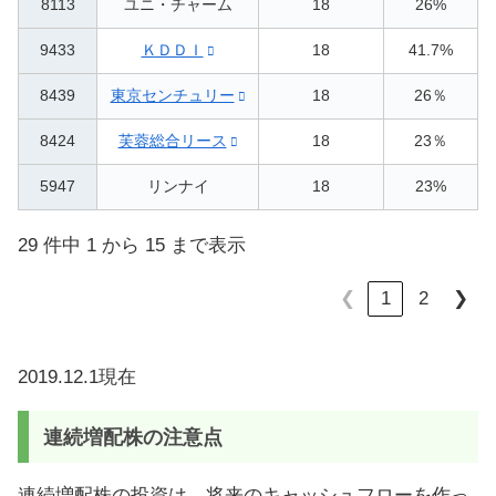
8113
ユニ・チャーム
18
26%
9433
ＫＤＤＩ
18
41.7%
8439
東京センチュリー
18
26％
8424
芙蓉総合リース
18
23％
5947
リンナイ
18
23%
29 件中 1 から 15 まで表示
1
2
❮
❯
2019.12.1現在
連続増配株の注意点
連続増配株の投資は、将来のキャッシュフローを作っ