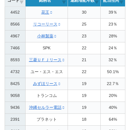
コード
銘柄名
連続増配年数
配当性向
4452
花王
30
39％
8566
リコーリース
25
23％
4967
小林製薬
23
28%
7466
SPK
22
24％
8593
三菱ＵＦＪリース
21
32％
4732
ユー・エス・エス
22
50.1%
8425
みずほリース
19
22.7％
9058
トランコム
19
20%
9436
沖縄セルラー電話
19
40%
2391
プラネット
18
64%